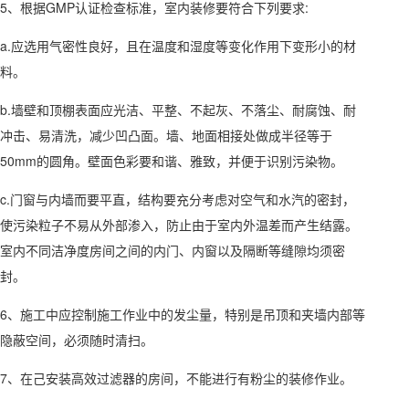
5、根据GMP认证检查标准，室内装修要符合下列要求:
a.应选用气密性良好，且在温度和湿度等变化作用下变形小的材
料。
b.墙壁和顶棚表面应光洁、平整、不起灰、不落尘、耐腐蚀、耐
冲击、易清洗，减少凹凸面。墙、地面相接处做成半径等于
50mm的圆角。壁面色彩要和谐、雅致，并便于识别污染物。
c.门窗与内墙而要平直，结构要充分考虑对空气和水汽的密封，
使污染粒子不易从外部渗入，防止由于室内外温差而产生结露。
室内不同洁净度房间之间的内门、内窗以及隔断等缝隙均须密
封。
6、施工中应控制施工作业中的发尘量，特别是吊顶和夹墙内部等
隐蔽空间，必须随时清扫。
7、在己安装高效过滤器的房间，不能进行有粉尘的装修作业。