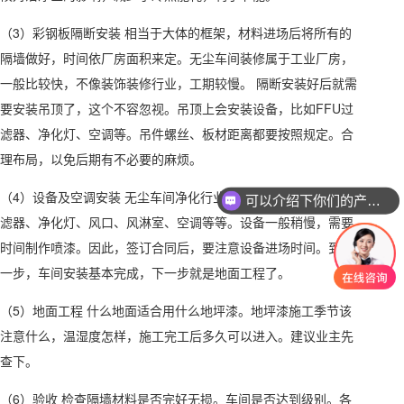
（3）彩钢板隔断安装 相当于大体的框架，材料进场后将所有的
隔墙做好，时间依厂房面积来定。无尘车间装修属于工业厂房，
一般比较快，不像装饰装修行业，工期较慢。 隔断安装好后就需
要安装吊顶了，这个不容忽视。吊顶上会安装设备，比如FFU过
滤器、净化灯、空调等。吊件螺丝、板材距离都要按照规定。合
理布局，以免后期有不必要的麻烦。
（4）设备及空调安装 无尘车间净化行业主要设备包含：FFU过
可以介绍下你们的产品么
滤器、净化灯、风口、风淋室、空调等等。设备一般稍慢，需要
时间制作喷漆。因此，签订合同后，要注意设备进场时间。到这
一步，车间安装基本完成，下一步就是地面工程了。
（5）地面工程 什么地面适合用什么地坪漆。地坪漆施工季节该
注意什么，温湿度怎样，施工完工后多久可以进入。建议业主先
查下。
（6）验收 检查隔墙材料是否完好无损。车间是否达到级别。各