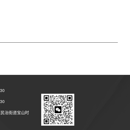
30
30
区民治街道宝山时