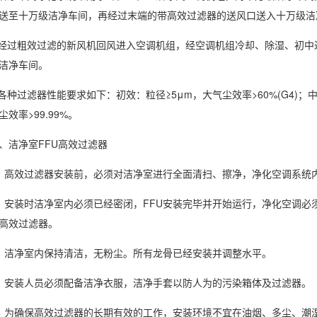
送至十万级洁净车间，再经过末端的带高效过滤器的送风口送入十万级洁
.经过粗效过滤的新风机回风进入空调机组，经空调机组冷却、除湿、初
洁净车间。
.各种过滤器性能要求如下：初效：粒径≥5μm，大气尘效率>60%(G4)；中效
尘效率>99.99%。
、洁净室FFU高效过滤器
、高效过滤器安装前，必须对洁净室进行全面清扫、擦净，净化空调系统
、安装时洁净室内必须已经密闭，FFU安装完毕并开始运行，净化空调必
高效过滤器。
、洁净室内保持清洁，无粉尘。所有龙骨已经安装并调整水平。
、安装人员必须配备洁净衣服，洁净手套以防人为的污染箱体及过滤器。
、为确保高效过滤器的长期有效的工作，安装环境不宜在油烟、多尘、潮