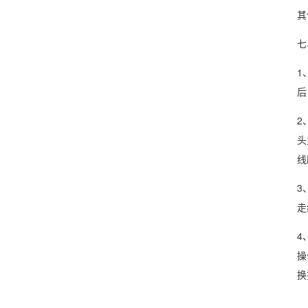
其
七
1
后
2
头
线
3
走
4
操
换