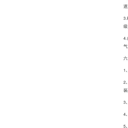
道
3
级
4
气
六
1
2
装
3
4
5