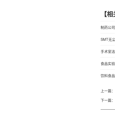
【相
制药公司
SMT无
手术室洁
食品实验
饮料食品
上一篇：
下一篇：