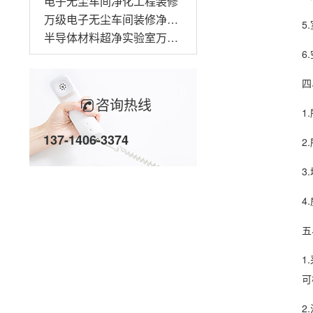
电子无尘车间净化工程装修
万级电子无尘车间装修净化工程
5
半导体材料超净实验室万级无尘车间装修
6
四
咨询热线
1
137-1406-3374
2
3
4
五
1
可
2