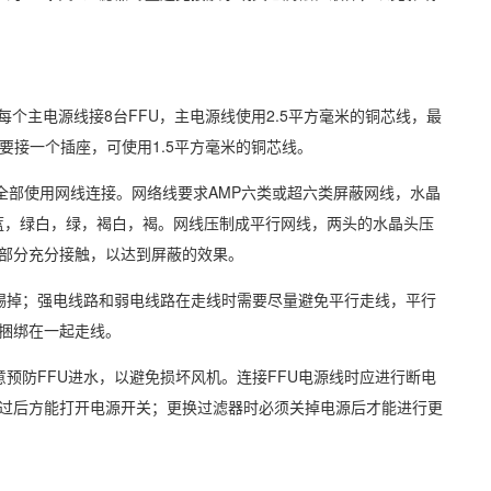
每个主电源线接8台FFU，主电源线使用2.5平方毫米的铜芯线，最
需要接一个插座，可使用1.5平方毫米的铜芯线。
FU之间全部使用网线连接。网络线要求AMP六类或超六类屏蔽网线，水晶
，蓝，绿白，绿，褐白，褐。网线压制成平行网线，两头的水晶头压
部分充分接触，以达到屏蔽的效果。
踢掉；强电线路和弱电线路在走线时需要尽量避免平行走线，平行
线捆绑在一起走线。
意预防FFU进水，以避免损坏风机。连接FFU电源线时应进行断电
通过后方能打开电源开关；更换过滤器时必须关掉电源后才能进行更