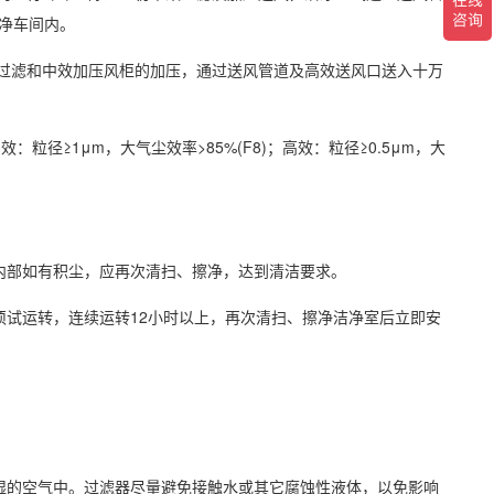
净车间内。
中过滤和中效加压风柜的加压，通过送风管道及高效送风口送入十万
：粒径≥1μm，大气尘效率>85%(F8)；高效：粒径≥0.5μm，大
内部如有积尘，应再次清扫、擦净，达到清洁要求。
须试运转，连续运转12小时以上，再次清扫、擦净洁净室后立即安
湿的空气中。过滤器尽量避免接触水或其它腐蚀性液体，以免影响