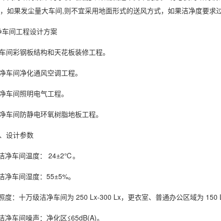
，如果发尘量大车间,则不宜采用地面形式的送风方式，如果洁净度要求
净车间工程设计方案
车间彩钢板结构和天花板装修工程。
净车间净化通风空调工程。
净车间照明电气工程。
净车间防静电环氧树脂地板工程。
、设计参数
.洁净车间温度： 24±2℃。
.洁净车间湿度：55±5%。
.照度：十万级洁净车间为 250 Lx-300 Lx，更衣室、普通办公区域为 150 Lx
.洁净车间噪声：净化区≤65dB(A)。