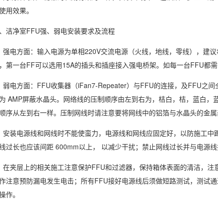
使用效果。
、洁净室FFU强、弱电安装要求及流程
、强电方面：输入电源为单相220V交流电源（火线，地线，零线），建议
，第一台FF可以选用15A的插头和插座接入强电桥架。如每一台FFU都
、弱电方面：FFU收集器（iFan7-Repeater）与FFU的连接，及F
为 AMP屏蔽水晶头。网络线的压制顺序由左到右为，桔白，桔，蓝白
顺序从左到右一样。压制网线时请注意要将网线中的铝箔与水晶头的金属
、安装电源线和网线时不能使蛮力，电源线和网线应固定好，以防施工中
线过长也应该间距 600mm以上， 以减少干扰；禁止网线过长并与电源
、在夹层上的相关施工注意保护FFU和过滤器，保持箱体表面的清洁，注
作注意预防漏电发生电击；所有FFU接好电源线后须做短路测试，测试
操作。