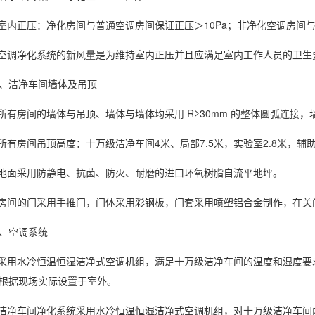
.室内正压：净化房间与普通空调房间保证正压＞10Pa；非净化空调房间与
.空调净化系统的新风量是为维持室内正压并且应满足室内工作人员的卫
、洁净车间墙体及吊顶
.所有房间的墙体与吊顶、墙体与墙体均采用 R≥30mm 的整体圆弧连接，
.所有房间吊顶高度：十万级洁净车间4米、局部7.5米，实验室2.8米，辅助
.地面采用防静电、抗菌、防火、耐磨的进口环氧树脂自流平地坪。
.房间的门采用手推门，门体采用彩钢板，门套采用喷塑铝合金制作，在
、空调系统
.采用水冷恒温恒湿洁净式空调机组，满足十万级洁净车间的温度和湿度
根据现场实际设置于室外。
.洁净车间净化系统采用水冷恒温恒湿洁净式空调机组，对十万级洁净车