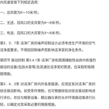
内风速宜按下列规定选用：
一、总风管为6～10米/秒。
二、无送、回风口的支风管为6～8米/秒。
三、有送、回风口的大风管为3～6米/秒。
第3．3．7条 洁净厂房的噪声控制设计必须考虑生产环境的空气
洁净度要求，不得因控制噪声而影响洁净室的净化条件。
第四节 振动控制 第3.4.1条 洁净厂房和周围辅助性站房内有强烈
振动的设备(包括水泵等)及其通往洁净室的管道，应采取积极隔
振措施。
第3．4．2条 对洁净厂房内外各类振源，应测定其对洁净厂房的
综合振动影响。如受条件限制，也可根据经验对综合振动影响进
行评价。并应与精密设备、精仪器仪表的允许环境振动值进行比
较，以确定对其采取必要的隔振措施。