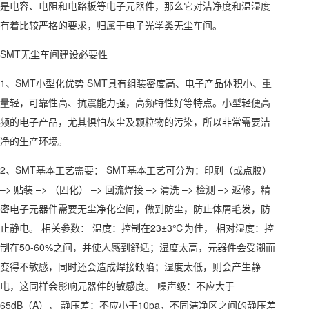
是电容、电阻和电路板等电子元器件，那么它对洁净度和温湿度
有着比较严格的要求，归属于电子光学类无尘车间。
SMT无尘车间建设必要性
1、SMT小型化优势 SMT具有组装密度高、电子产品体积小、重
量轻，可靠性高、抗震能力强，高频特性好等特点。小型轻便高
频的电子产品，尤其惧怕灰尘及颗粒物的污染，所以非常需要洁
净的生产环境。
2、SMT基本工艺需要： SMT基本工艺可分为：印刷（或点胶）
–> 贴装 –> （固化） –> 回流焊接 –> 清洗 –> 检测 –> 返修，精
密电子元器件需要无尘净化空间，做到防尘，防止体屑毛发，防
止静电。 相关参数： 温度：控制在23±3℃为佳， 相对湿度：控
制在50-60%之间，并使人感到舒适；湿度太高，元器件会受潮而
变得不敏感，同时还会造成焊接缺陷；湿度太低，则会产生静
电，这同样会影响元器件的敏感度。 噪声级：不应大于
65dB（A）， 静压差：不应小于10pa，不同洁净区之间的静压差